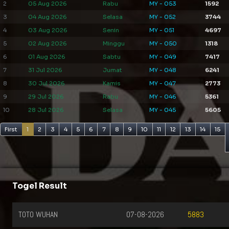
2
05 Aug 2026
Rabu
MY - 053
1592
3
04 Aug 2026
Selasa
MY - 052
3744
4
03 Aug 2026
Senin
MY - 051
4697
5
02 Aug 2026
Minggu
MY - 050
1318
6
01 Aug 2026
Sabtu
MY - 049
7417
7
31 Jul 2026
Jumat
MY - 048
6241
8
30 Jul 2026
Kamis
MY - 047
2773
9
29 Jul 2026
Rabu
MY - 046
5361
10
28 Jul 2026
Selasa
MY - 045
5605
First
1
2
3
4
5
6
7
8
9
10
11
12
13
14
15
Togel Result
TOTO WUHAN
07-08-2026
5883