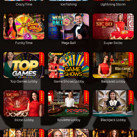
Crazy Time
Ice Fishing
Lightning Storm
Funky Time
Mega Ball
Super Sicbo
Top Games Lobby
Game Shows Lobby
Baccarat Lobby
Sicbo Lobby
Roulette Lobby
Blackjack Lobby