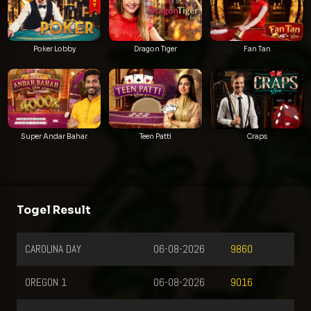
Poker Lobby
Dragon Tiger
Fan Tan
Super Andar Bahar
Teen Patti
Craps
Togel Result
CAROLINA DAY
06-08-2026
9860
OREGON 1
06-08-2026
9016