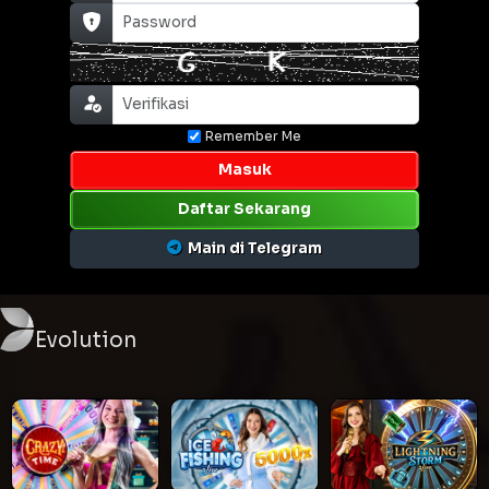
Remember Me
Masuk
Daftar Sekarang
Main di Telegram
Evolution