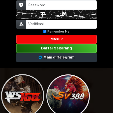
Remember Me
Masuk
Daftar Sekarang
Main di Telegram