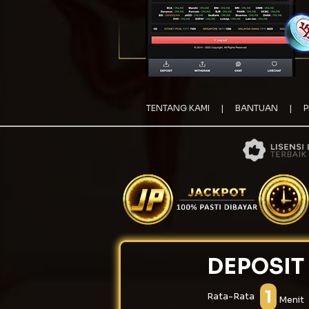
TENTANG KAMI
|
BANTUAN
|
DEPOSIT
1
Rata-Rata
Menit