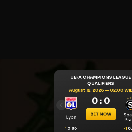
7/8/2026
7/8/2026
7/8/20
E-FOOTBALL F24 INTERNATIO
FRIENDLY
August 7, 2026 — 07:00 WIB
0 : 0
Previous
BET NOW
e-Italy
e-Por
-0.5
-0.94
0.5
0