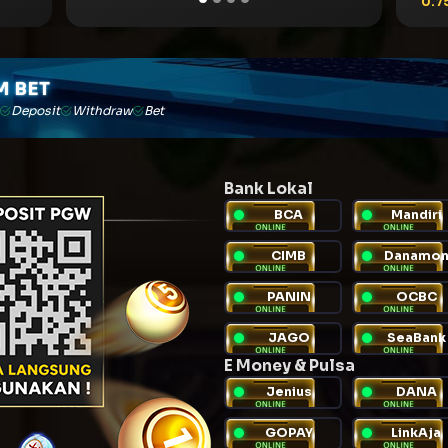
0.7
M BET
Deposit
Withdraw
Bet
Bank Lokal
Mandiri
BNI
BRI
Allo
Danamon
Permata
BJB
OCBC
BSI
NEO
SeaBank
Maybank
Superbank
E Money & Pulsa
Jenius
DANA
GOPAY
LinkAja