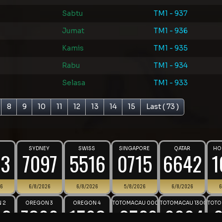
Sabtu
TM1 - 937
Jumat
TM1 - 936
Kamis
TM1 - 935
Rabu
TM1 - 934
Selasa
TM1 - 933
8
9
10
11
12
13
14
15
Last ( 73 )
O
SYDNEY
SWISS
SINGAPORE
QATAR
HO
53
7097
5516
0715
6642
1
26
6/8/2026
6/8/2026
5/8/2026
6/8/2026
6
 2
OREGON 3
OREGON 4
TOTOMACAU 0000
TOTOMACAU 1300
TOTO
06
7388
1593
6529
9894