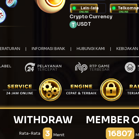
Lain-lain
Telkomse
Crypto Currency
USDT
PERATURAN
|
INFORMASI BANK
|
HUBUNGI KAMI
|
KEBIJAKAN 
WITHDRAW
MEMBER O
3
16807
Rata-Rata
Menit
M