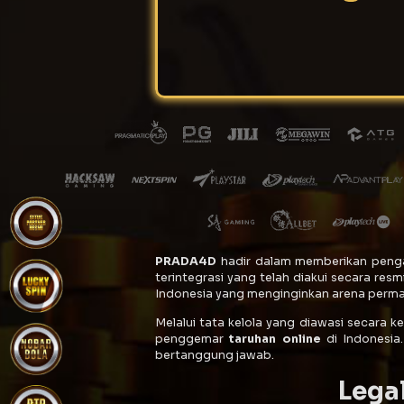
PRADA4D
hadir dalam memberikan pengal
terintegrasi yang telah diakui secara re
Indonesia yang menginginkan arena permai
Melalui tata kelola yang diawasi secara 
penggemar
taruhan online
di Indonesia
bertanggung jawab.
Lega