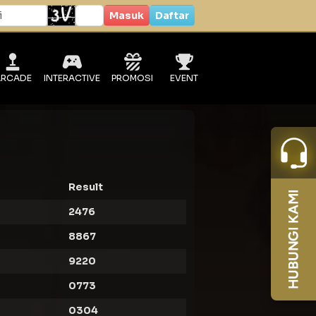
SELAMAT DATANG DI PRADA4D, PARADA4D TOGEL, SLOT ONLINE DAN 
Masuk
Daftar
ARCADE
INTERACTIVE
PROMOSI
EVENT
Result
2476
8867
9220
0773
0304