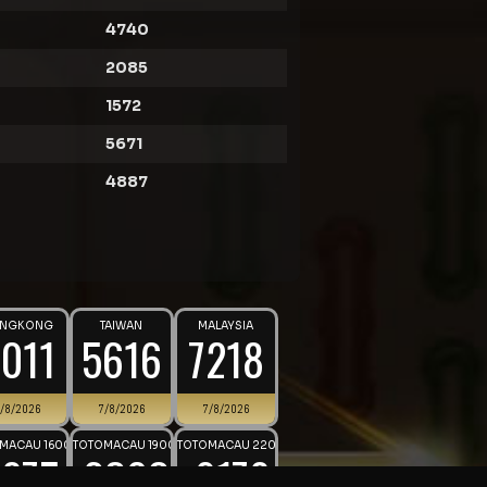
4740
2085
1572
5671
4887
NGKONG
TAIWAN
MALAYSIA
011
5616
7218
/8/2026
7/8/2026
7/8/2026
MACAU 1600
TOTOMACAU 1900
TOTOMACAU 2200
7875
6303
9178