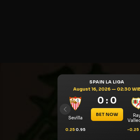
8/8/2026
8/8/2026
8/8/20
UEFA CHAMPIONS LEAGUE
QUALIFIERS
August 12, 2026 — 01:30 WI
0 : 0
Previous
BET NOW
SK Sturm
Fener
Graz
-0.5
0.95
0.5
0