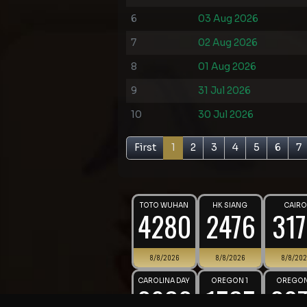
6
03 Aug 2026
7
02 Aug 2026
8
01 Aug 2026
9
31 Jul 2026
10
30 Jul 2026
First
1
2
3
4
5
6
7
TOTO WUHAN
HK SIANG
CAIR
4280
2476
31
8/8/2026
8/8/2026
8/8/20
CAROLINA DAY
OREGON 1
OREGON
6936
1535
60