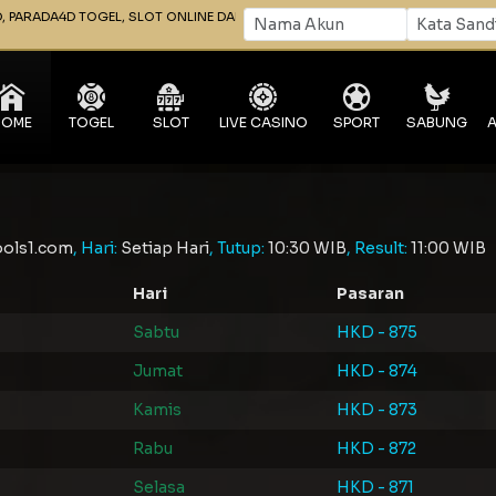
DA4D TOGEL, SLOT ONLINE DAN LIVE CASINO TERBAIK DI INDONESIA 2026
HOME
TOGEL
SLOT
LIVE CASINO
SPORT
SABUNG
ols1.com
, Hari:
Setiap Hari
, Tutup:
10:30 WIB
, Result:
11:00 WIB
Hari
Pasaran
Sabtu
HKD - 875
Jumat
HKD - 874
Kamis
HKD - 873
Rabu
HKD - 872
Selasa
HKD - 871