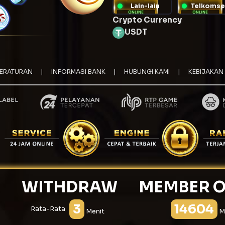
Lain-lain
Telkomse
Crypto Currency
USDT
PERATURAN
|
INFORMASI BANK
|
HUBUNGI KAMI
|
KEBIJAKAN 
WITHDRAW
MEMBER O
3
14604
Rata-Rata
Menit
M