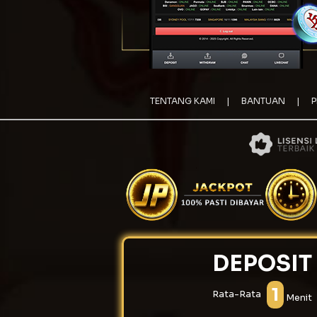
TENTANG KAMI
|
BANTUAN
|
DEPOSIT
1
Rata-Rata
Menit