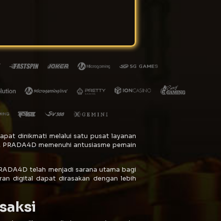
pat dinikmati melalui satu pusat layanan
odern, PRADA4D memenuhi antusiasme pemain
, PRADA4D telah menjadi sarana utama bagi
an digital dapat dirasakan dengan lebih
saksi