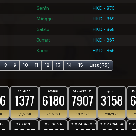
Senin
HKD - 870
Minggu
HKD - 869
Sabtu
HKD - 868
Jumat
HKD - 867
Kamis
HKD - 866
8
9
10
11
12
13
14
15
Last ( 73 )
O
SYDNEY
SWISS
SINGAPORE
QATAR
HO
76
1377
6180
7907
3158
6
26
8/8/2026
7/8/2026
6/8/2026
7/8/2026
7
 2
OREGON 3
OREGON 4
TOTOMACAU 0000
TOTOMACAU 1300
TOTO
79
3397
3787
4072
0342