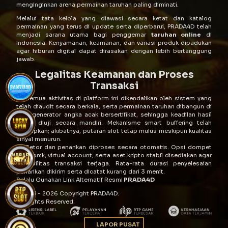
menginginkan arena permainan taruhan paling diminati.
Melalui tata kelola yang diawasi secara ketat dan katalog
permainan yang terus di update serta diperbarui, PRADA4D telah
menjadi sarana utama bagi penggemar
taruhan online
di
Indonesia. Kenyamanan, keamanan, dan variasi produk dipadukan
agar hiburan digital dapat dirasakan dengan lebih bertanggung
jawab.
Legalitas Keamanan dan Proses
Transaksi
Semua aktivitas di platform ini dikendalikan oleh sistem yang
telah diaudit secara berkala, serta permainan taruhan dibangun di
atas generator angka acak bersertifikat, sehingga keadilan hasil
dapat diuji secara mandiri. Mekanisme smart buffering telah
diterapkan; akibatnya, putaran slot tetap mulus meskipun kualitas
sinyal menurun.
Setor dan penarikan diproses secara otomatis. Opsi dompet
elektronik, virtual account, serta aset kripto stabil disediakan agar
fleksibilitas transaksi terjaga. Rata-rata durasi penyelesaian
penarikan dikirim serta dicatat kurang dari 3 menit.
Selalu Gunakan Link Alternatif Resmi
PRADA4D
© 2015 - 2026 Copyright PRADA4D.
All Rights Reserved.
LAPOR PUSAT