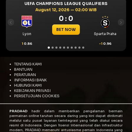
E QUALIFIERS
UEFA CHAMPIONS LEAGUE QU
02:00 WIB
August 12, 2026 — 01:30
0 : 0
Previous
Next
BET NOW
Sparta Praha
SK Sturm Graz
-1
0.96
-0.5
0.95
TENTANG KAMI
BANTUAN
PERATURAN
INFORMASI BANK
HUBUNGI KAMI
KEBIJAKAN PRIVASI
PERSETUJUAN COOKIES
PRADA4D
hadir dalam memberikan pengalaman bermain
permainan online taruhan secara daring yang kini dapat dinikmati
melalui satu pusat layanan terintegrasi yang telah diakui secara
resmi di Indonesia. Dengan lisensi Internasional dan infrastruktur
modern, PRADA4D memenuhi antusiasme pemain Indonesia yang