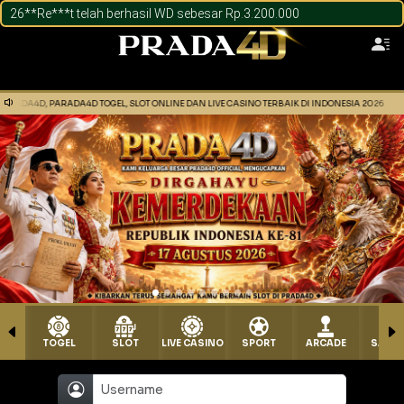
26**Re***t telah berhasil WD sebesar Rp.3.200.000
DA4D, PARADA4D TOGEL, SLOT ONLINE DAN LIVE CASINO TERBAIK DI INDONESIA 2026
TOGEL
SLOT
LIVE CASINO
SPORT
ARCADE
SABU