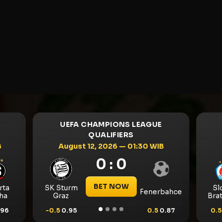
rge Buffalo
Mega Ace
Fortune G
26
7/8/2026
7/8/2026
7/8/2026
7/8/2026
Legen
TOTOMACAU 2300
9141
7/8/2026
ghtning Blitz
ROMA X 10000
Super Mah
E-FOOTBALL F24 ELITE CLUB
E-
Deluxe
FRIENDLY
August 7, 2026 — 23:30 WIB
1 : 0
BET NOW
on
e-
e-Bayern
e-D
nt-
Newcastle
Munchen
oise
United
0.0
5
1.00
0.00
0.92
0.00
0.62