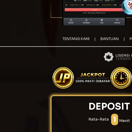
3 Lucky Baozhu
Sup
TENTANG KAMI
|
BANTUAN
|
Money Pot Deluxe
Luc
DEPOSIT
1
Rata-Rata
Menit