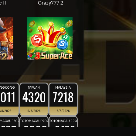
 II
Crazy777 2
en 2
3 Super Ace
NGKONG
TAIWAN
MALAYSIA
011
4320
7218
/8/2026
6/8/2026
7/8/2026
MACAU 1600
TOTOMACAU 1900
TOTOMACAU 2200
7875
6303
9178