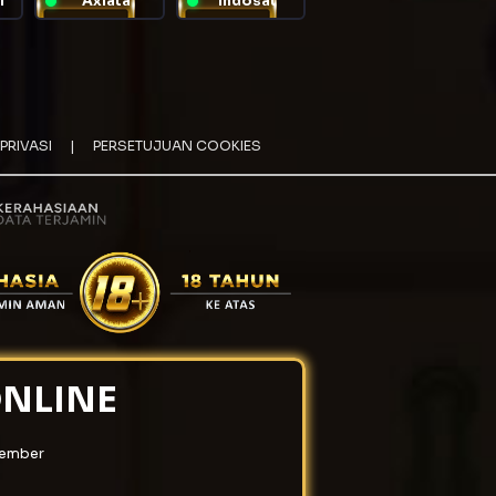
l
Axiata
Indosat
s 3x3
Money Coming 2
PRIVASI
|
PERSETUJUAN COOKIES
 Crown
Roma X Deluxe
NLINE
ember